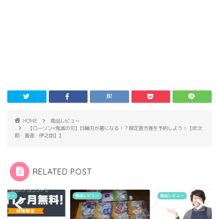
HOME
商品レビュー
【ローソン×鬼滅の刃】日輪刃が箸になる！？限定恵方巻を予約しよう！【炭次
郎・善逸・伊之助】】
RELATED POST
レビュー
商品レビュー
商品レビュー