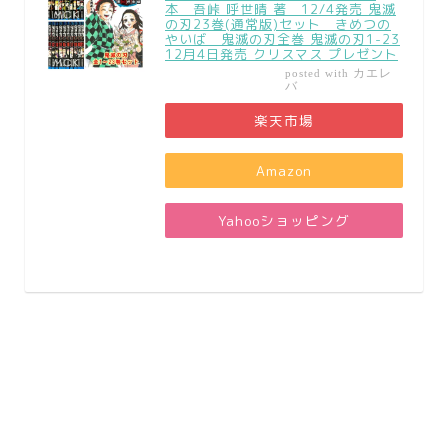
本 吾峠 呼世晴 著 12/4発売 鬼滅
の刃23巻(通常版)セット きめつの
やいば 鬼滅の刃全巻 鬼滅の刃1-23
12月4日発売 クリスマス プレゼント
カエレ
posted with
バ
楽天市場
Amazon
Yahooショッピング