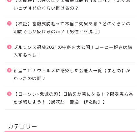
【実体験】男性のヒゲに蓄熱式脱毛は効果ない？太く濃
いヒゲはどのくらい抜けるの？
【検証】蓄熱式脱毛って本当に効果ある？どのくらいの
期間で毛が抜けるのか？【男性ヒゲ脱毛】
ブルックス福袋2021の中身を大公開！コーヒー好きは購
入するべし！
新型コロナウィルスに感染した芸能人一覧【まとめ】か
かったのは誰？
【ローソン×鬼滅の刃】日輪刃が箸になる！？限定恵方巻
を予約しよう！【炭次郎・善逸・伊之助】】
カテゴリー