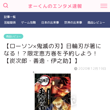
まーくんのエンタメ速報
記事一覧
芸能関係
ゲーム攻略
日本の出来事
世界の出来事
商品レビュー
商品レビュー
【ローソン×鬼滅の刃】日輪刃が箸に
なる！？限定恵方巻を予約しよう！
【炭次郎・善逸・伊之助】】
2020年12月19日