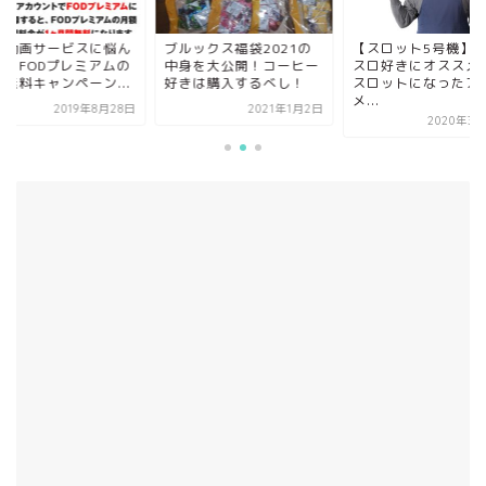
信動画サービスに悩ん
ブルックス福袋2021の
【スロット5号機】
ら！FODプレミアムの
中身を大公開！コーヒー
スロ好きにオススメ
月無料キャンペーン...
好きは購入するべし！
スロットになったア
メ...
2019年8月28日
2021年1月2日
2020年3月