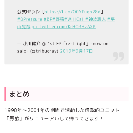
公式HP▷▷［
https://t.co/O0YPuqb28d
］
#BPressure
#BP
#野猿
#WillCall
#神波憲人
#平
山晃哉
pic.twitter.com/KrHOBHzAXB
— 小川健介 @ 1st EP「re-flight」-now on
sale- (@tribueray)
2019年9月17日
まとめ
1998年～2001年の期間で活動した伝説的ユニット
「野猿」がリニューアルして帰ってきます！