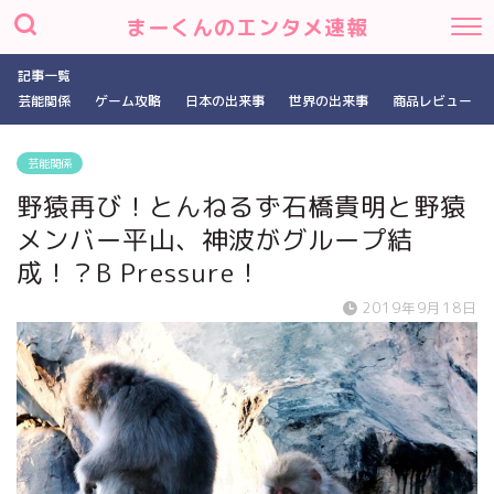
まーくんのエンタメ速報
記事一覧
芸能関係
ゲーム攻略
日本の出来事
世界の出来事
商品レビュー
芸能関係
野猿再び！とんねるず石橋貴明と野猿
メンバー平山、神波がグループ結
成！？B Pressure！
2019年9月18日