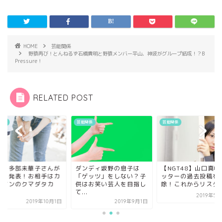
HOME
芸能関係
野猿再び！とんねるず石橋貴明と野猿メンバー平山、神波がグループ結成！？B
Pressure！
RELATED POST
関係
芸能関係
芸能関係
優・多部未華子さんが
ダンディ坂野の息子は
【NGT48】山口真帆
婚を発表！お相手はカ
「ゲッツ」をしない？子
ッターの過去投稿を
ラマンのクマダタカ
供はお笑い芸人を目指し
除！これからリスター.
.
て...
2019年5
2019年10月1日
2019年9月1日